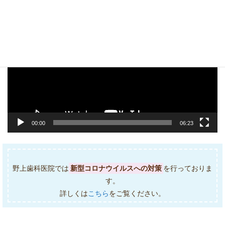
動
画
プ
レ
ー
ヤ
ー
00:00
06:23
野上歯科医院では
新型コロナウイルスへの対策
を行っておりま
す。
詳しくは
こちら
をご覧ください。