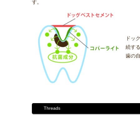
す。
ドッ
続す
歯の
Threads