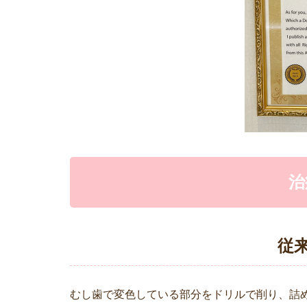
治
従
むし歯で変色している部分をドリルで削り、詰