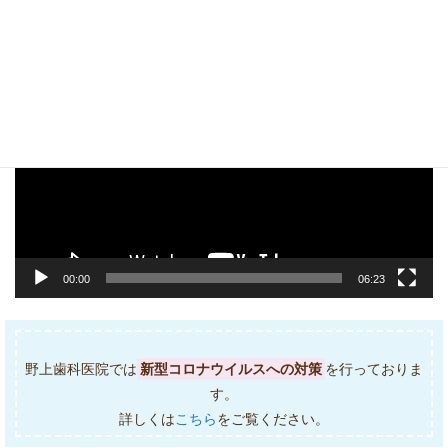
新型コロナ対策に関して
動
画
プ
レ
ー
ヤ
ー
00:00
06:23
野上歯科医院では
新型コロナウイルスへの対策
を行っておりま
す。
詳しくは
こちら
をご覧ください。